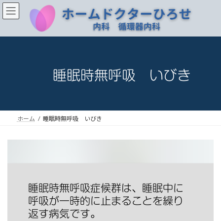
コ
ナ
ン
ビ
テ
ゲ
ン
ー
ツ
シ
へ
ョ
ス
ン
睡眠時無呼吸 いびき
キ
に
ッ
移
プ
動
ホーム
睡眠時無呼吸 いびき
睡眠時無呼吸症候群は、睡眠中に
呼吸が一時的に止まることを繰り
返す病気です。